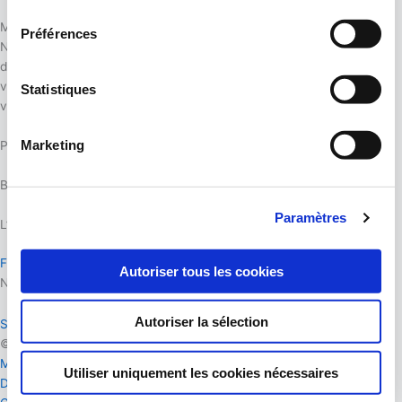
consentement
Merci pour votre inscription à la newsletter de nos événements !
Préférences
Nous serons très heureux de vous envoyer notre programmation
d’expositions, de concerts et de soirées à thème. Nous espérons
vous rencontrer à l’Agapé Hub pour découvrir les artistes que nous
Statistiques
vous proposerons.
Marketing
Passez une bonne journée.
Bien artistiquement
Paramètres
L’équipe Agapé Hub
Facebook-f
Instagram
Youtube
Autoriser tous les cookies
Newsletter événements :
Autoriser la sélection
S'inscrire !
© Agapé Hub 2026
Mentions légales
Utiliser uniquement les cookies nécessaires
Données personnelles