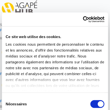
Aller
au
contenu
5 rue Perrée 75003 Paris
Faire un don
Ce site web utilise des cookies.
Rechercher
Les cookies nous permettent de personnaliser le contenu
et les annonces, d'offrir des fonctionnalités relatives aux
médias sociaux et d'analyser notre trafic. Nous
partageons également des informations sur l'utilisation de
notre site avec nos partenaires de médias sociaux, de
5 rue Perrée 75003 Paris
publicité et d'analyse, qui peuvent combiner celles-ci
Faire un don
avec d'autres informations que vous leur avez fournies
ou qu'ils ont collectées lors de votre utilisation de leurs
services. Vous consentez à nos cookies si vous
continuez à utiliser notre site Web.
Sélection
Faire un don
Nécessaires
du
Bonjour,